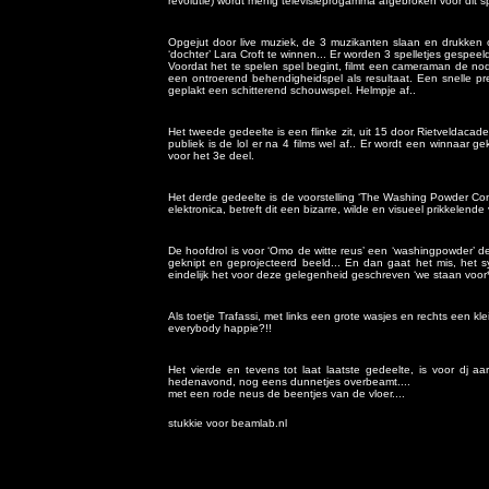
revolutie) wordt menig televisieprogamma afgebroken voor dit s
Opgejut door live muziek, de 3 muzikanten slaan en drukken
‘dochter’ Lara Croft te winnen... Er worden 3 spelletjes gespee
Voordat het te spelen spel begint, filmt een cameraman de no
een ontroerend behendigheidspel als resultaat. Een snelle pres
geplakt een schitterend schouwspel. Helmpje af..
Het tweede gedeelte is een flinke zit, uit 15 door Rietveldaca
publiek is de lol er na 4 films wel af.. Er wordt een winnaa
voor het 3e deel.
Het derde gedeelte is de voorstelling ‘The Washing Powder Co
elektronica, betreft dit een bizarre, wilde en visueel prikkelende 
De hoofdrol is voor ‘Omo de witte reus’ een ‘washingpowder’ d
geknipt en geprojecteerd beeld... En dan gaat het mis, het 
eindelijk het voor deze gelegenheid geschreven ‘we staan voor*
Als toetje Trafassi, met links een grote wasjes en rechts een kl
everybody happie?!!
Het vierde en tevens tot laat laatste gedeelte, is voor dj a
hedenavond, nog eens dunnetjes overbeamt....
met een rode neus de beentjes van de vloer....
stukkie voor beamlab.nl