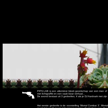
PIPS:LAB is een allerminst bleek gezelschap van een man of 
met lichtgraffiti en een vaak bizar verhaal...
De avond bestaat uit 3 gedeeltes, 4 als je DJ Aardvark met zijn
Het eerste gedeelte is de voorstelling ‘Wortal Combat 3’. Worta