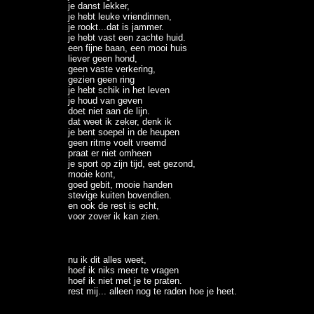
je danst lekker,
je hebt leuke vriendinnen,
je rookt...dat is jammer.
je hebt vast een zachte huid.
een fijne baan, een mooi huis
liever geen hond,
geen vaste verkering,
gezien geen ring
je hebt schik in het leven
je houd van geven
doet niet aan de lijn.
dat weet ik zeker, denk ik
je bent soepel in de heupen
geen ritme voelt vreemd
praat er niet omheen
je sport op zijn tijd, eet gezond,
mooie kont,
goed gebit, mooie handen
stevige kuiten bovendien.
en ook de rest is echt,
voor zover ik kan zien.
nu ik dit alles weet,
hoef ik niks meer te vragen
hoef ik niet met je te praten.
rest mij... alleen nog te raden hoe je heet.