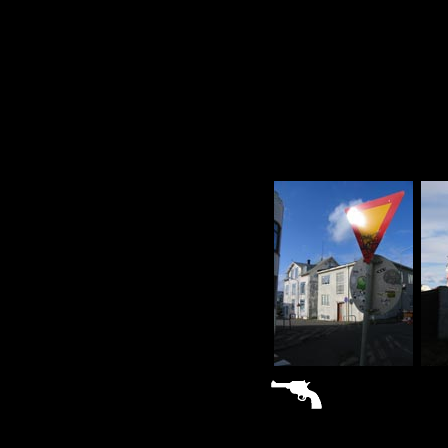
sitemap