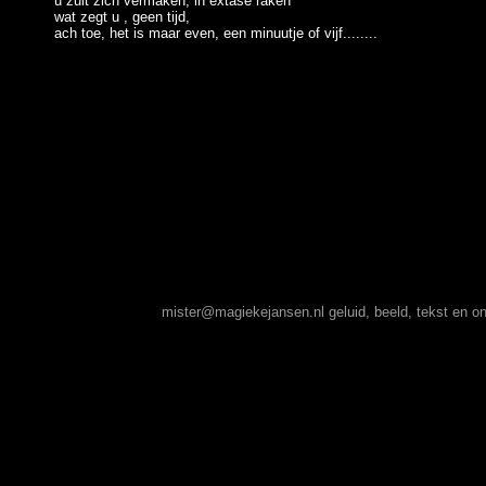
u zult zich vermaken,
in extase raken
wat zegt u , geen tijd,
ach toe, het is maar even, een minuutje of vijf........
mister@magiekejansen.nl
geluid, beeld, tekst en 