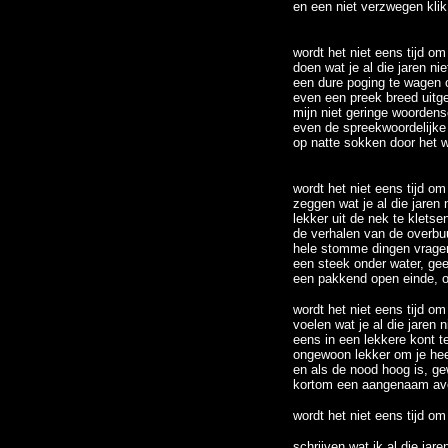
en een niet verzwegen klik
wordt het niet eens tijd om
doen wat je al die jaren ni
een dure poging te wagen 
even een preek breed uitg
mijn niet geringe woordens
even de spreekwoordelijke
op natte sokken door het
wordt het niet eens tijd om
zeggen wat je al die jaren 
lekker uit de nek te kletse
de verhalen van de overbu
hele stomme dingen vragen
een steek onder water, ge
een pakkend open einde, oo
wordt het niet eens tijd om
voelen wat je al die jaren n
eens in een lekkere kont te
ongewoon lekker om je hee
en als de nood hoog is, g
kortom een aangenaam avo
wordt het niet eens tijd om
schrijven wat ik al die jar