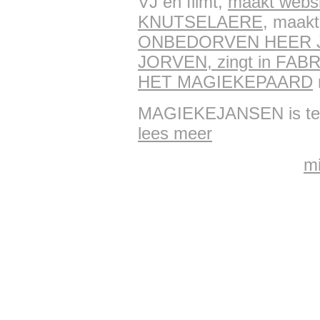
VJ en filmt,
maakt webs
KNUTSELAERE
, maakt
ONBEDORVEN HEER J
JORVEN, zingt in FA
HET MAGIEKEPAARD
r
MAGIEKEJANSEN is te hu
lees meer
mi