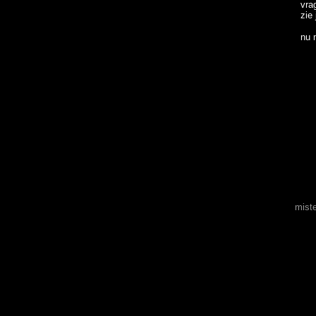
vra
zie 
nu 
mist