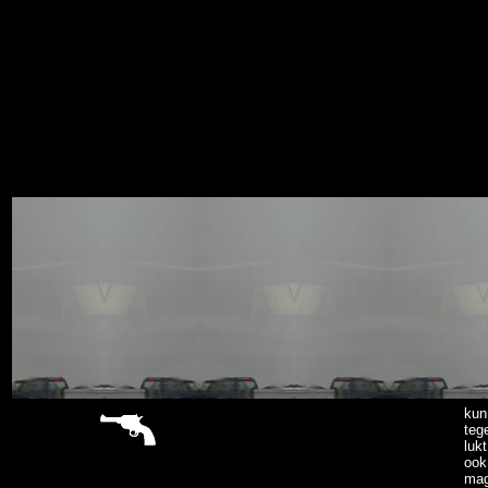
sitemap
kun
teg
luk
ook
mag