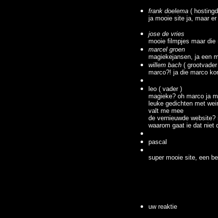
frank doelema
( hostingd
ja mooie site ja, maar e
jose de vries
mooie filmpjes maar die
marcel groen
magiekejansen, ja een m
willem bach
( grootvader
marco?! ja die marco ko
leo ( vader )
magieke? oh marco ja mi
leuke gedichten met weini
valt me mee
de vernieuwde website? 
waarom gaat ie dat niet
pascal
super mooie site, een bee
uw reaktie