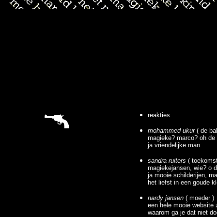
reakties
mohammed ukur
( de ba
magieke? marco? oh de
ja vriendelijke man.
sandra ruiters
( toekomst
magiekejansen, wie? o d
ja mooie schilderijen, m
het liefst in een goude kl
nardy jansen
( moeder )
een hele mooie website 
waarom ga je dat niet d