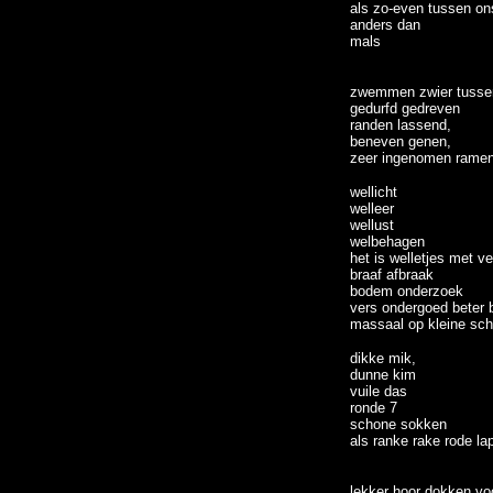
als zo-even tussen o
anders dan
mals
zwemmen zwier tussen
gedurfd gedreven
randen lassend,
beneven genen,
zeer ingenomen rame
wellicht
welleer
wellust
welbehagen
het is welletjes met ve
braaf afbraak
bodem onderzoek
vers ondergoed beter 
massaal op kleine sch
dikke mik,
dunne kim
vuile das
ronde 7
schone sokken
als ranke rake rode la
lekker hoor dokken voo