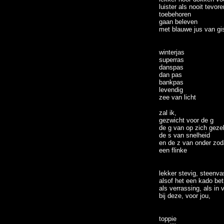
luister als nooit tevore
toebehoren
gaan beleven
met blauwe jus van gi
winterjas
superras
danspas
dan pas
bankpas
levendig
zee van licht
zal ik,
gezwicht voor de g
de g van op zich gezel
de s van snelheid
en de z van onder zoda
een flinke
lekker stevig, steenva
alsof het een kado bet
als verrassing, als in v
bij deze, voor jou,
toppie