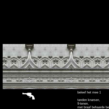
sitemap
beleef het mee 1
tanden knarsen,
9-tenen,
met braaf behaarde b