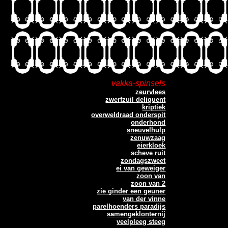
vakka-spinsels
zeurvlees
zwerfzuil deliquent
kriptiek
overweldraad onderspit
onderhond
sneuvelhulp
zenuwzaag
eierkloek
scheve ruit
zondagszweet
ei van geweiger
zoon van
zoon van 2
zie ginder een geuner
van der vinne
parelhoenders paradijs
samengeklonternij
veelpleeg steeg