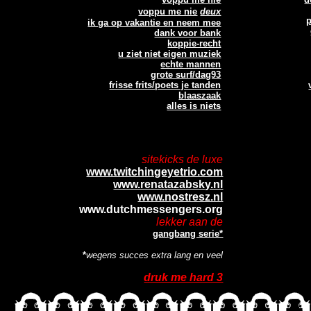
voppu me nie
deux
ik ga op vakantie en neem mee
dank voor bank
koppie-recht
u ziet niet eigen muziek
echte mannen
grote surf/dag93
frisse frits/poets je tanden
blaaszaak
alles is niets
sitekicks de luxe
www.twitchingeyetrio.com
www.renatazabsky.nl
www.nostresz.nl
www.dutchmessengers.org
lekker aan de
gangbang serie*
*
wegens succes extra lang en veel
druk me hard 3