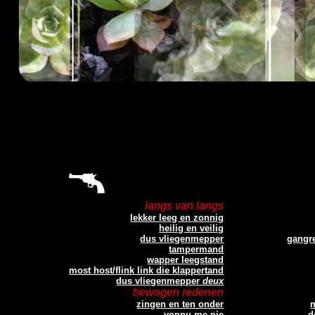
langs van langs
lekker leeg en zonnig
heilig en veilig
dus vliegenmepper
gangr
tampermand
wapper leegstand
most host/flink link die klappertand
dus vliegenmepper
deux
bewogen redenen
zingen en ten onder
voppu me nie
d