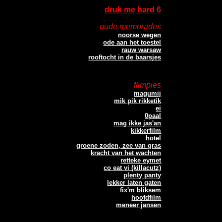
druk me hard 6
oude memorades
noorse wegen
ode aan het toestel
rauw warsaw
rooftocht in de baarsjes
flimpies
magumij
mik pik rikketik
ei
0paal
mag ikke jas'an
kikkerfilm
hotel
groene zoden, zee van gras
kracht van het wachten
retteke eymet
co eat vi (killacutz)
plenty panty
lekker laten gaten
fix'm bliksem
hoofdfilm
meneer jansen