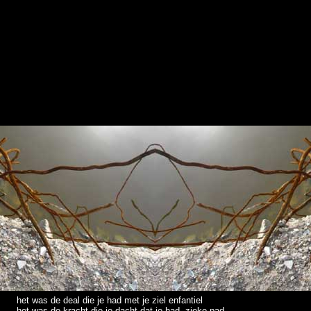
het was de deal die je had met je ziel enfantiel
het was de kracht die je dacht dat je had, zieke pad