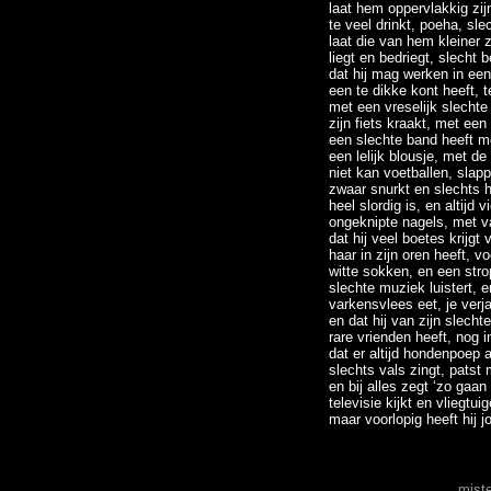
laat hem oppervlakkig zi
te veel drinkt, poeha, sle
laat die van hem kleiner 
liegt en bedriegt, slecht b
dat hij mag werken in ee
een te dikke kont heeft, te
met een vreselijk slecht
zijn fiets kraakt, met ee
een slechte band heeft m
een lelijk blousje, met 
niet kan voetballen, slapp
zwaar snurkt en slechts h
heel slordig is, en altijd
ongeknipte nagels, met va
dat hij veel boetes krijgt 
haar in zijn oren heeft, 
witte sokken, en een stro
slechte muziek luistert, e
varkensvlees eet, je verj
en dat hij van zijn slech
rare vrienden heeft, nog i
dat er altijd hondenpoep 
slechts vals zingt, patst
en bij alles zegt ‘zo gaan 
televisie kijkt en vliegtui
maar voorlopig heeft hij j
mist