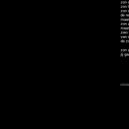
zon 
zon l
zon 
de re
maar
zon z
maar
zien
van 
de zo
zon z
jij g
mist