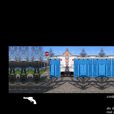
sitemap
zon&
als d
met 