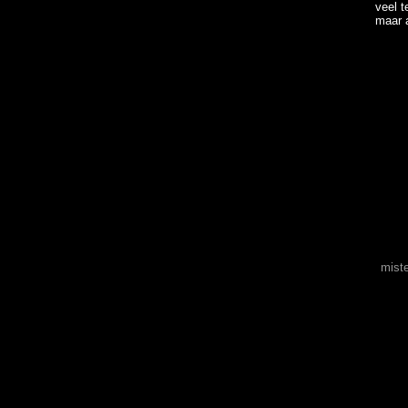
veel t
maar a
mist