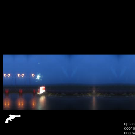
sitemap
op las
door o
ongewo