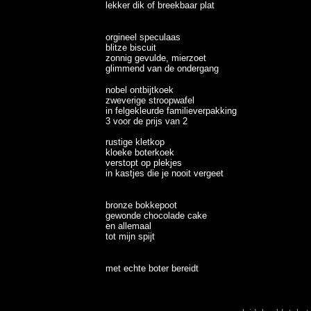
lekker dik of breekbaar plat
orgineel speculaas
blitze biscuit
zonnig gevulde, mierzoet
glimmend van de ondergang
nobel ontbijtkoek
zweverige stroopwafel
in felgekleurde familieverpakking
3 voor de prijs van 2
rustige kletkop
kloeke boterkoek
verstopt op plekjes
in kastjes die je nooit vergeet
bronze bokkepoot
gewonde chocolade cake
en allemaal
tot mijn spijt
met echte boter bereidt